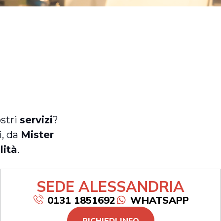
i
ostri
servizi
?
i, da
Mister
lità
.
SEDE ALESSANDRIA
0131 1851692
WHATSAPP
RICHIEDI INFO