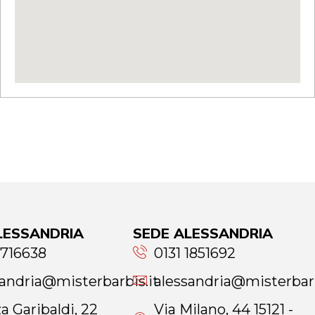
LESSANDRIA
SEDE ALESSANDRIA
1716638
0131 1851692
sandria@misterbarbis.it
alessandria@misterbarb
a Garibaldi, 22
Via Milano, 44 15121 -