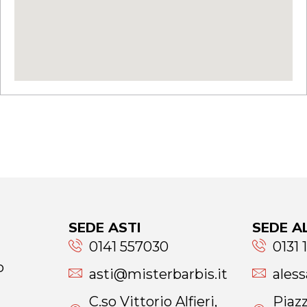
SEDE ASTI
SEDE A
0141 557030
0131 
o
asti@misterbarbis.it
ales
C.so Vittorio Alfieri,
Piazz