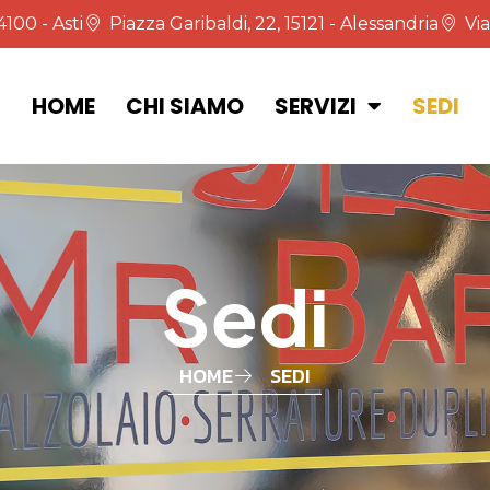
4100 - Asti
Piazza Garibaldi, 22, 15121 - Alessandria
Via
HOME
CHI SIAMO
SERVIZI
SEDI
Sedi
HOME
SEDI